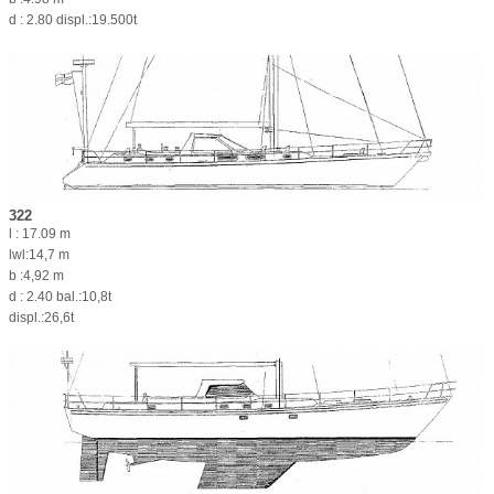
d : 2.80 displ.:19.500t
322
l : 17.09 m
lwl:14,7 m
b :4,92 m
d : 2.40 bal.:10,8t
displ.:26,6t