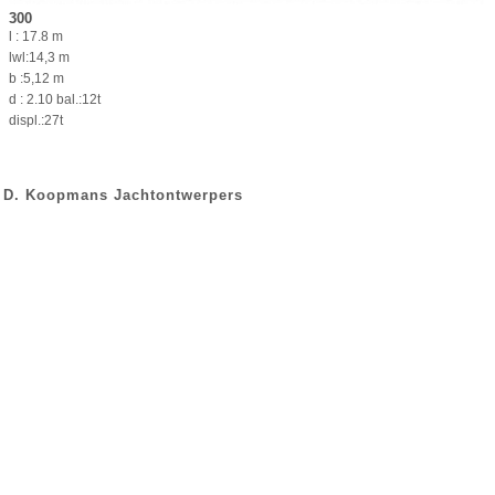
300
l : 17.8 m
lwl:14,3 m
b :5,12 m
d : 2.10 bal.:12t
displ.:27t
D. Koopmans Jachtontwerpers