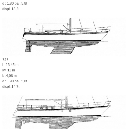
d : 1.80 bal.:5,8t
displ.:13,2t
323
l : 13.45 m
lwl:11 m
b :4,08 m
d : 1.90 bal.:5,8t
displ.:14,7t