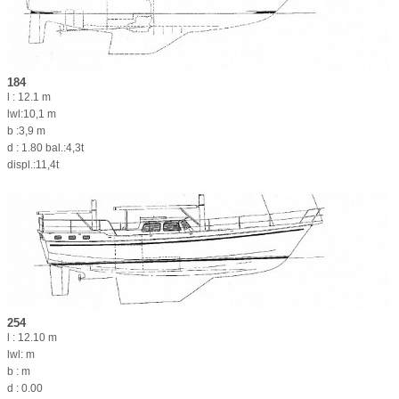
184
l : 12.1 m
lwl:10,1 m
b :3,9 m
d : 1.80 bal.:4,3t
displ.:11,4t
254
l : 12.10 m
lwl: m
b : m
d : 0.00