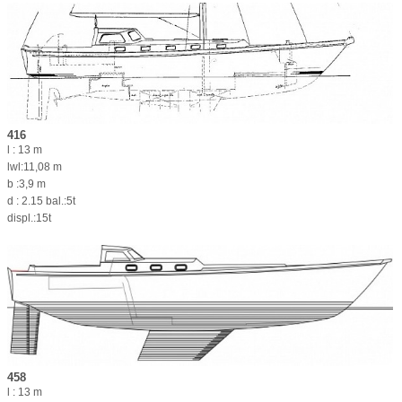
416
l : 13 m
lwl:11,08 m
b :3,9 m
d : 2.15 bal.:5t
displ.:15t
458
l : 13 m