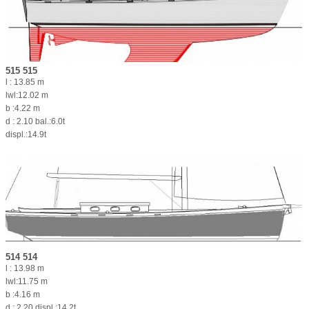
515 515
l : 13.85 m
lwl:12.02 m
b :4.22 m
d : 2.10 bal.:6.0t
displ.:14.9t
514 514
l : 13.98 m
lwl:11.75 m
b :4.16 m
d : 2.20 displ.:14.2t