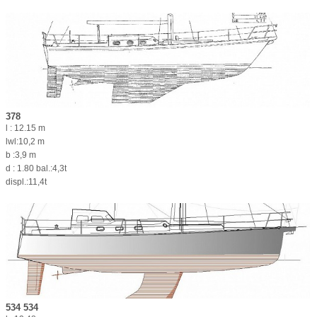
378
l : 12.15 m
lwl:10,2 m
b :3,9 m
d : 1.80 bal.:4,3t
displ.:11,4t
534 534