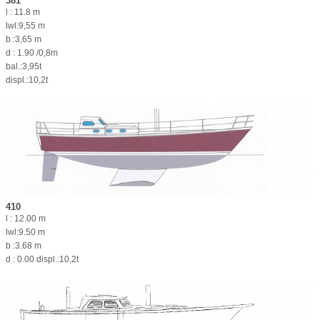
381
l : 11.8 m
lwl:9,55 m
b :3,65 m
d : 1.90 /0,8m
bal.:3,95t
displ.:10,2t
410
l : 12.00 m
lwl:9.50 m
b :3.68 m
d : 0.00 displ.:10,2t