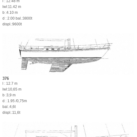
l : 12.48 m
lwl:11.42 m
b :4.10 m
d : 2.00 bal.:3800t
displ.:9600t
376
l : 12.7 m
lwl:10,65 m
b :3,9 m
d : 1.95 /0,75m
bal.:4,6t
displ.:11,6t