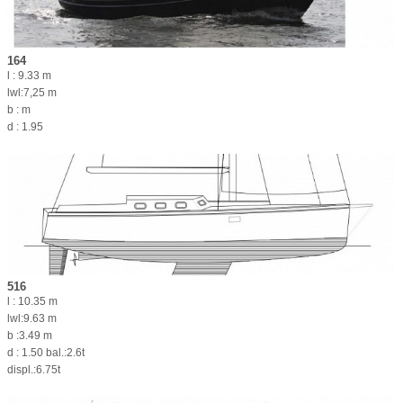
164
l : 9.33 m
lwl:7,25 m
b : m
d : 1.95
516
l : 10.35 m
lwl:9.63 m
b :3.49 m
d : 1.50 bal.:2.6t
displ.:6.75t