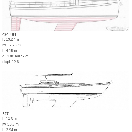
494 494
l : 13.27 m
lwl:12.23 m
b :4.19 m
d : 2.00 bal.:5.2t
displ.:12.6t
327
l : 13.3 m
lwl:10,8 m
b :3,94 m