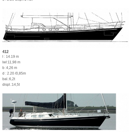
412
l : 14.19 m
lwl:11,98 m
b :4,26 m
d : 2.20 /0,85m
bal.:6,2t
displ.:14,5t