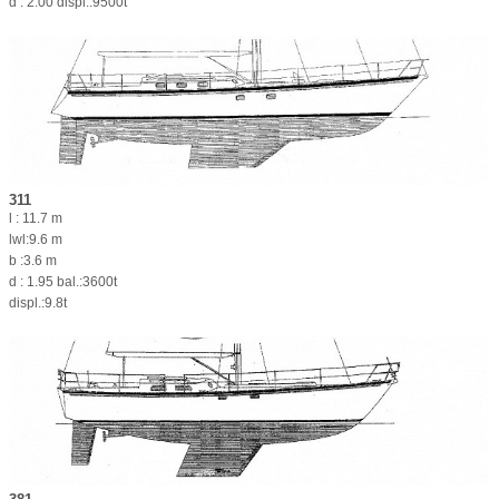
d : 2.00 displ.:9500t
311
l : 11.7 m
lwl:9.6 m
b :3.6 m
d : 1.95 bal.:3600t
displ.:9.8t