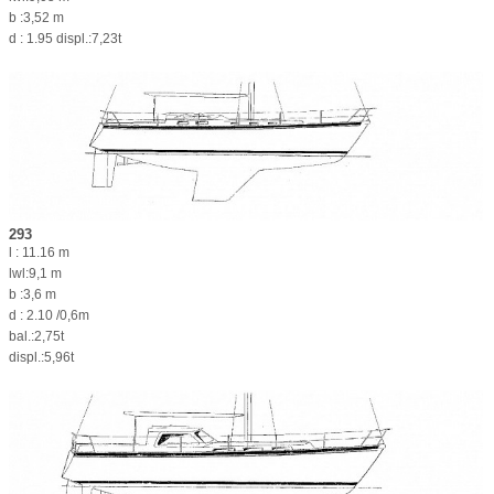
b :3,52 m
d : 1.95 displ.:7,23t
293
l : 11.16 m
lwl:9,1 m
b :3,6 m
d : 2.10 /0,6m
bal.:2,75t
displ.:5,96t