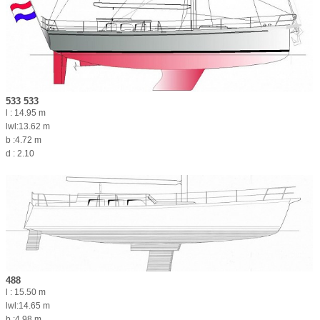
533 533
l : 14.95 m
lwl:13.62 m
b :4.72 m
d : 2.10
488
l : 15.50 m
lwl:14.65 m
b :4.98 m