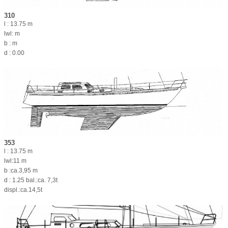
310
l : 13.75 m
lwl: m
b : m
d : 0.00
353
l : 13.75 m
lwl:11 m
b :ca.3,95 m
d : 1.25 bal.:ca. 7,3t
displ.:ca.14,5t