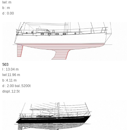
lwl: m
b : m
d : 0.00
503
l : 13.04 m
lwl:11.96 m
b :4.11 m
d : 2.00 bal.:5200t
displ.:12.5t