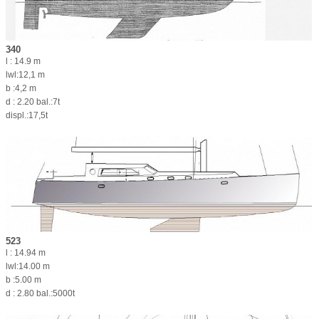
340
l : 14.9 m
lwl:12,1 m
b :4,2 m
d : 2.20 bal.:7t
displ.:17,5t
523
l : 14.94 m
lwl:14.00 m
b :5.00 m
d : 2.80 bal.:5000t