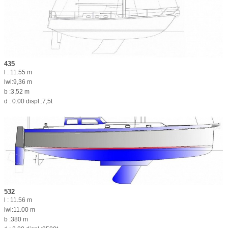
435
l : 11.55 m
lwl:9,36 m
b :3,52 m
d : 0.00 displ.:7,5t
532
l : 11.56 m
lwl:11.00 m
b :380 m