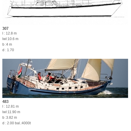
307
l : 12.8 m
lwl:10.6 m
b :4 m
d : 1.70
483
l : 12.81 m
lwl:11.90 m
b :3.82 m
d : 2.00 bal.:4000t