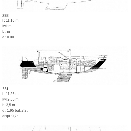
293
l : 11.16 m
lwl: m
b : m
d : 0.00
331
l : 11.36 m
lwl:9,55 m
b :3,5 m
d : 1.95 bal.:3,3t
displ.:9,7t