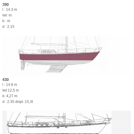
390
l : 14.3 m
lwl: m
b : m
d : 2.15
430
l : 14.8 m
lwl:12,5 m
b :4,27 m
d : 2.35 displ.:15,3t