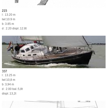
215
l : 13.20 m
lwl:10.9 m
b :3.85 m
d : 2.20 displ.:12.8t
337
l : 13.25 m
lwl:10,8 m
b :3,94 m
d : 2.00 bal.:5,8t
displ.:13,2t