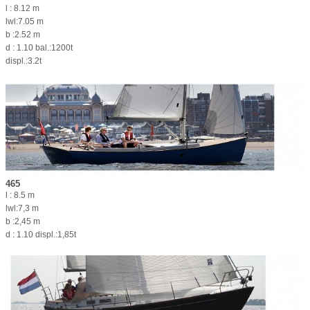
l : 8.12 m
lwl:7.05 m
b :2.52 m
d : 1.10 bal.:1200t
displ.:3.2t
465
l : 8.5 m
lwl:7,3 m
b :2,45 m
d : 1.10 displ.:1,85t