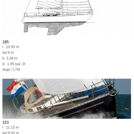
185
l : 10.95 m
lwl:9 m
b :3,38 m
d : 1.95 bal.:3t
displ.:7,75t
153
l : 11.15 m
lwl:9,05 m