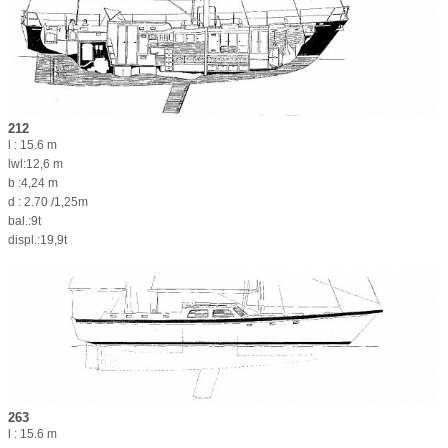
212
l : 15.6 m
lwl:12,6 m
b :4,24 m
d : 2.70 /1,25m
bal.:9t
displ.:19,9t
263
l : 15.6 m