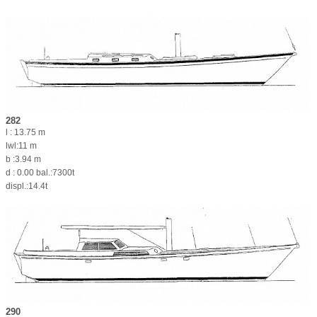
282
l : 13.75 m
lwl:11 m
b :3.94 m
d : 0.00 bal.:7300t
displ.:14.4t
290