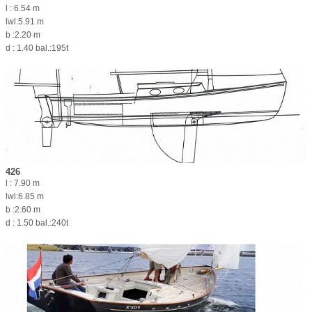
l : 6.54 m
lwl:5.91 m
b :2.20 m
d : 1.40 bal.:195t
426
l : 7.90 m
lwl:6.85 m
b :2.60 m
d : 1.50 bal.:240t