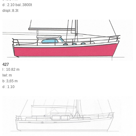
d : 2.10 bal.:3800t
displ.:8.3t
427
l : 10.82 m
lwl: m
b :3,65 m
d : 1.10