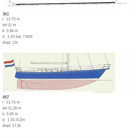
361
l : 13.75 m
lwl:11 m
b :3.96 m
d : 2.45 bal.:7300t
displ.:15t
457
l : 13.75 m
lwl:11,26 m
b :3,95 m
d : 1.50 /3,2m
displ.:17,8t