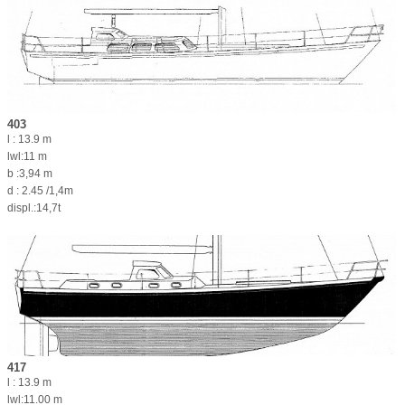
403
l : 13.9 m
lwl:11 m
b :3,94 m
d : 2.45 /1,4m
displ.:14,7t
417
l : 13.9 m
lwl:11.00 m