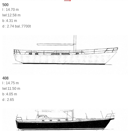
500
l : 14.70 m
lwl:12.58 m
b :4.31 m
d : 2.74 bal.:7700t
408
l : 14.75 m
lwl:11.50 m
b :4.05 m
d : 2.65