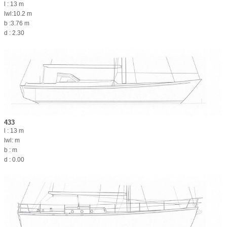
l : 13 m
lwl:10.2 m
b :3.76 m
d : 2.30
433
l : 13 m
lwl: m
b : m
d : 0.00