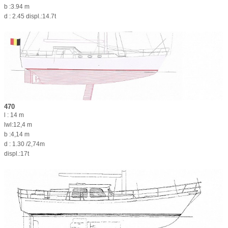
b :3.94 m
d : 2.45 displ.:14.7t
470
l : 14 m
lwl:12,4 m
b :4,14 m
d : 1.30 /2,74m
displ.:17t