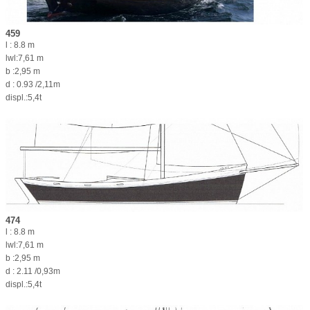
459
l : 8.8 m
lwl:7,61 m
b :2,95 m
d : 0.93 /2,11m
displ.:5,4t
474
l : 8.8 m
lwl:7,61 m
b :2,95 m
d : 2.11 /0,93m
displ.:5,4t