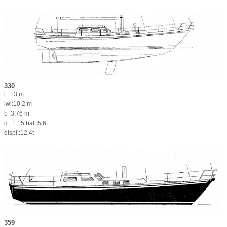
330
l : 13 m
lwl:10,2 m
b :3,76 m
d : 1.15 bal.:5,6t
displ.:12,4t
359