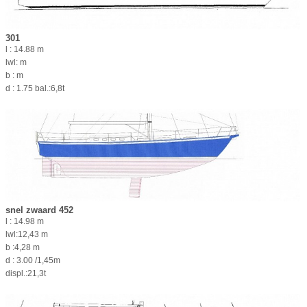
301
l : 14.88 m
lwl: m
b : m
d : 1.75 bal.:6,8t
snel zwaard 452
l : 14.98 m
lwl:12,43 m
b :4,28 m
d : 3.00 /1,45m
displ.:21,3t