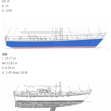
lwl: m
b : m
d : 0.00
436
l : 15.77 m
lwl:12,61 m
b :4,26 m
d : 1.45 displ.:19,9t