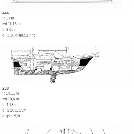
444
l : 13 m
lwl:11,16 m
b :3,65 m
d : 1.10 displ.:11,44t
238
l : 13.11 m
lwl:10,6 m
b :4,13 m
d : 2.20 /1,15m
displ.:15,9t