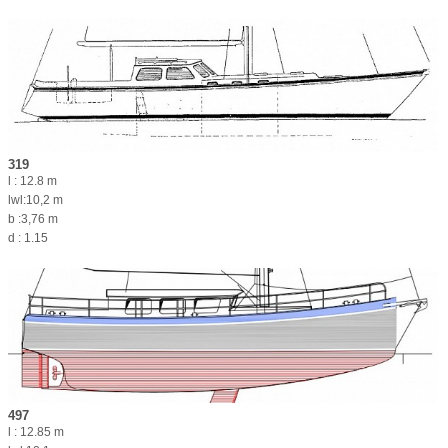
319
l : 12.8 m
lwl:10,2 m
b :3,76 m
d : 1.15
497
l : 12.85 m