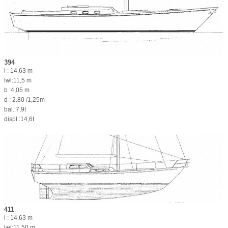
394
l : 14.63 m
lwl:11,5 m
b :4,05 m
d : 2.80 /1,25m
bal.:7,9t
displ.:14,6t
411
l : 14.63 m
lwl:11.50 m