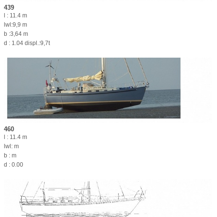
439
l : 11.4 m
lwl:9,9 m
b :3,64 m
d : 1.04 displ.:9,7t
460
l : 11.4 m
lwl: m
b : m
d : 0.00