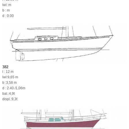
lwl: m
b : m
d : 0.00
382
l : 12 m
lwl:9,65 m
b :3,58 m
d : 2.40 /1,06m
bal.:4,9t
displ.:9,3t