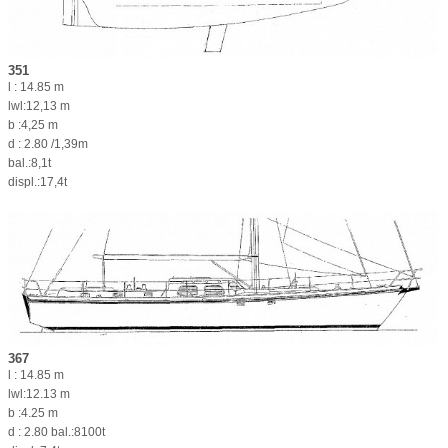
351
l : 14.85 m
lwl:12,13 m
b :4,25 m
d : 2.80 /1,39m
bal.:8,1t
displ.:17,4t
367
l : 14.85 m
lwl:12.13 m
b :4.25 m
d : 2.80 bal.:8100t