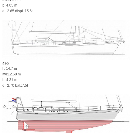
b :4.05 m
d : 2.65 displ.:15.6t
490
l : 14.7 m
lwl:12.58 m
b :4.31 m
d : 2.70 bal.:7.5t