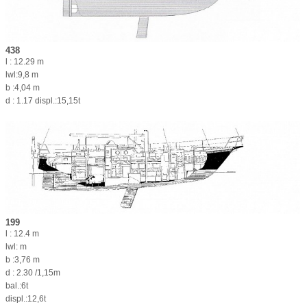
438
l : 12.29 m
lwl:9,8 m
b :4,04 m
d : 1.17 displ.:15,15t
199
l : 12.4 m
lwl: m
b :3,76 m
d : 2.30 /1,15m
bal.:6t
displ.:12,6t