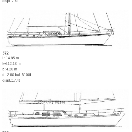
displ.:7.4t
372
l : 14.85 m
lwl:12.13 m
b :4.28 m
d : 2.80 bal.:8100t
displ.:17.4t