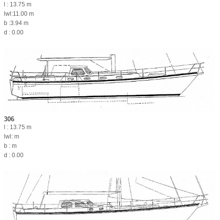
l : 13.75 m
lwl:11.00 m
b :3.94 m
d : 0.00
306
l : 13.75 m
lwl: m
b : m
d : 0.00