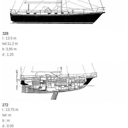
328
l : 13.5 m
lwl:11,2 m
b :3,95 m
d : 1.25
272
l : 13.75 m
lwl: m
b : m
d : 0.00