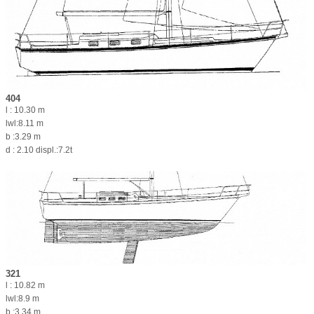
404
l : 10.30 m
lwl:8.11 m
b :3.29 m
d : 2.10 displ.:7.2t
321
l : 10.82 m
lwl:8.9 m
b :3.34 m