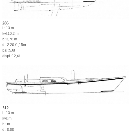
286
l : 13 m
lwl:10,2 m
b :3,76 m
d : 2.20 /1,15m
bal.:5,6t
displ.:12,4t
312
l : 13 m
lwl: m
b : m
d : 0.00