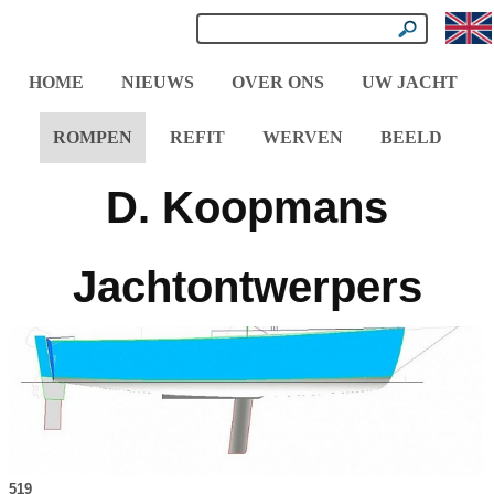
HOME
NIEUWS
OVER ONS
UW JACHT
ROMPEN
REFIT
WERVEN
BEELD
D. Koopmans
Jachtontwerpers
519