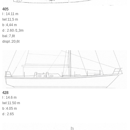
405
l : 14.11 m
lwl:11,5 m
b :4,44 m
d : 2.60 /1,3m
bal.:7,8t
displ.:20,6t
428
l : 14.6 m
lwl:11.50 m
b :4.05 m
d : 2.65