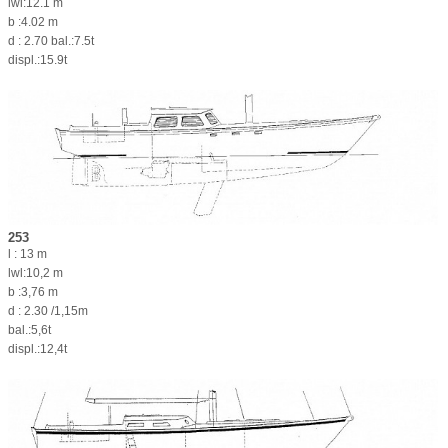
lwl:12.1 m
b :4.02 m
d : 2.70 bal.:7.5t
displ.:15.9t
253
l : 13 m
lwl:10,2 m
b :3,76 m
d : 2.30 /1,15m
bal.:5,6t
displ.:12,4t