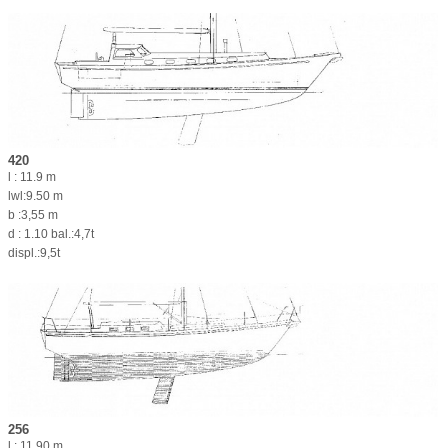
420
l : 11.9 m
lwl:9.50 m
b :3,55 m
d : 1.10 bal.:4,7t
displ.:9,5t
256
l : 11.90 m