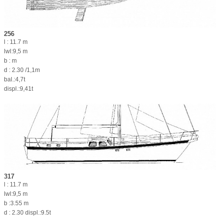
256
l : 11.7 m
lwl:9,5 m
b : m
d : 2.30 /1,1m
bal.:4,7t
displ.:9,41t
317
l : 11.7 m
lwl:9,5 m
b :3.55 m
d : 2.30 displ.:9.5t